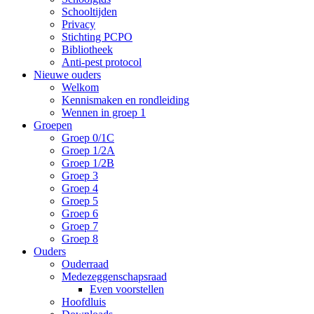
Schooltijden
Privacy
Stichting PCPO
Bibliotheek
Anti-pest protocol
Nieuwe ouders
Welkom
Kennismaken en rondleiding
Wennen in groep 1
Groepen
Groep 0/1C
Groep 1/2A
Groep 1/2B
Groep 3
Groep 4
Groep 5
Groep 6
Groep 7
Groep 8
Ouders
Ouderraad
Medezeggenschapsraad
Even voorstellen
Hoofdluis