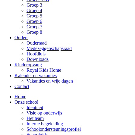
Groep 3
Groep 4
Groep 5
Groep 6
Groep 7
Groep 8
Ouders
Ouderraad
Medezeggenschapsraad
Hoofdluis
Downloads
Kinderopvang
Royal Kids Home
Kalender en vakanties
Vakanties en vrije dagen
Contact
Home
Onze school
Identiteit
Visie op onderwijs
Het team
Interne begeleiding
Schoolondersteuningsprofiel
Schoolgids