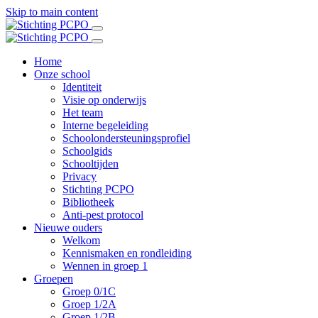
Skip to main content
Home
Onze school
Identiteit
Visie op onderwijs
Het team
Interne begeleiding
Schoolondersteuningsprofiel
Schoolgids
Schooltijden
Privacy
Stichting PCPO
Bibliotheek
Anti-pest protocol
Nieuwe ouders
Welkom
Kennismaken en rondleiding
Wennen in groep 1
Groepen
Groep 0/1C
Groep 1/2A
Groep 1/2B