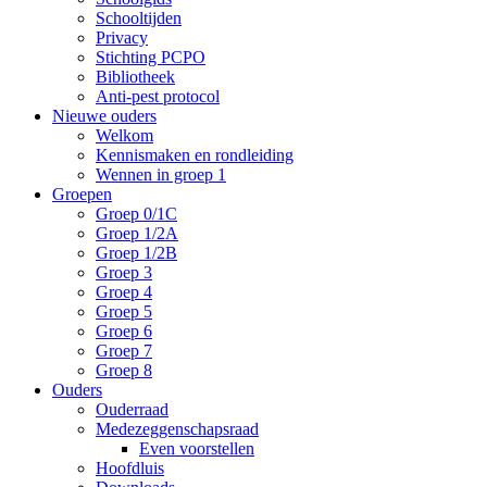
Schooltijden
Privacy
Stichting PCPO
Bibliotheek
Anti-pest protocol
Nieuwe ouders
Welkom
Kennismaken en rondleiding
Wennen in groep 1
Groepen
Groep 0/1C
Groep 1/2A
Groep 1/2B
Groep 3
Groep 4
Groep 5
Groep 6
Groep 7
Groep 8
Ouders
Ouderraad
Medezeggenschapsraad
Even voorstellen
Hoofdluis