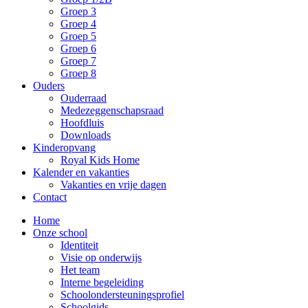
Groep 3
Groep 4
Groep 5
Groep 6
Groep 7
Groep 8
Ouders
Ouderraad
Medezeggenschapsraad
Hoofdluis
Downloads
Kinderopvang
Royal Kids Home
Kalender en vakanties
Vakanties en vrije dagen
Contact
Home
Onze school
Identiteit
Visie op onderwijs
Het team
Interne begeleiding
Schoolondersteuningsprofiel
Schoolgids