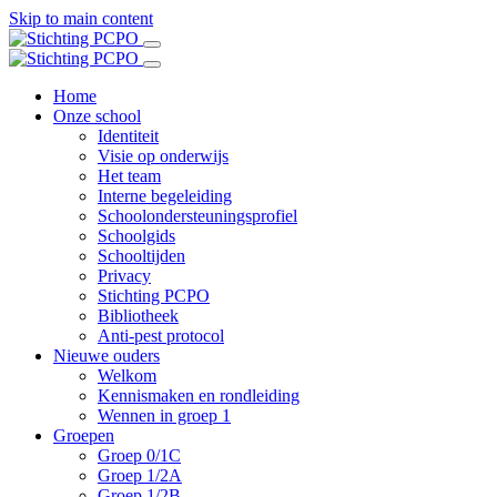
Skip to main content
Home
Onze school
Identiteit
Visie op onderwijs
Het team
Interne begeleiding
Schoolondersteuningsprofiel
Schoolgids
Schooltijden
Privacy
Stichting PCPO
Bibliotheek
Anti-pest protocol
Nieuwe ouders
Welkom
Kennismaken en rondleiding
Wennen in groep 1
Groepen
Groep 0/1C
Groep 1/2A
Groep 1/2B