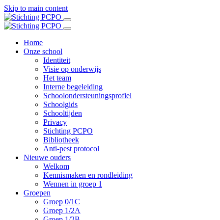
Skip to main content
Home
Onze school
Identiteit
Visie op onderwijs
Het team
Interne begeleiding
Schoolondersteuningsprofiel
Schoolgids
Schooltijden
Privacy
Stichting PCPO
Bibliotheek
Anti-pest protocol
Nieuwe ouders
Welkom
Kennismaken en rondleiding
Wennen in groep 1
Groepen
Groep 0/1C
Groep 1/2A
Groep 1/2B