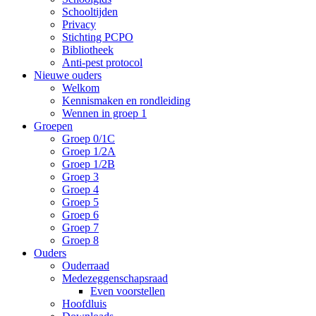
Schooltijden
Privacy
Stichting PCPO
Bibliotheek
Anti-pest protocol
Nieuwe ouders
Welkom
Kennismaken en rondleiding
Wennen in groep 1
Groepen
Groep 0/1C
Groep 1/2A
Groep 1/2B
Groep 3
Groep 4
Groep 5
Groep 6
Groep 7
Groep 8
Ouders
Ouderraad
Medezeggenschapsraad
Even voorstellen
Hoofdluis