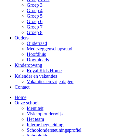
Groep 3
Groep 4
Groep 5
Groep 6
Groep 7
Groep 8
Ouders
Ouderraad
Medezeggenschapsraad
Hoofdluis
Downloads
Kinderopvang
Royal Kids Home
Kalender en vakanties
Vakanties en vrije dagen
Contact
Home
Onze school
Identiteit
Visie op onderwijs
Het team
Interne begeleiding
Schoolondersteuningsprofiel
Schoolgids