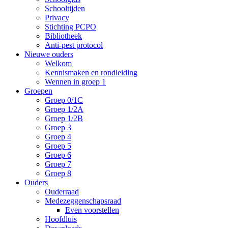
Schooltijden
Privacy
Stichting PCPO
Bibliotheek
Anti-pest protocol
Nieuwe ouders
Welkom
Kennismaken en rondleiding
Wennen in groep 1
Groepen
Groep 0/1C
Groep 1/2A
Groep 1/2B
Groep 3
Groep 4
Groep 5
Groep 6
Groep 7
Groep 8
Ouders
Ouderraad
Medezeggenschapsraad
Even voorstellen
Hoofdluis