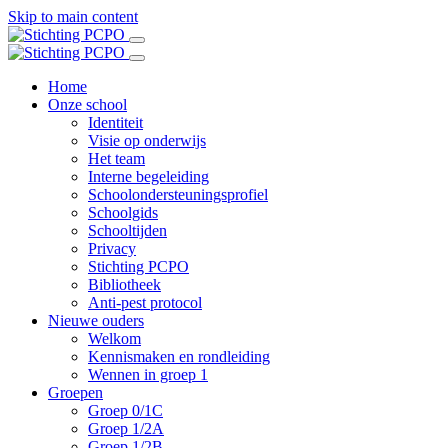
Skip to main content
Home
Onze school
Identiteit
Visie op onderwijs
Het team
Interne begeleiding
Schoolondersteuningsprofiel
Schoolgids
Schooltijden
Privacy
Stichting PCPO
Bibliotheek
Anti-pest protocol
Nieuwe ouders
Welkom
Kennismaken en rondleiding
Wennen in groep 1
Groepen
Groep 0/1C
Groep 1/2A
Groep 1/2B