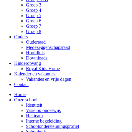
Groep 3
Groep 4
Groep 5
Groep 6
Groep 7
Groep 8
Ouders
Ouderraad
Medezeggenschapsraad
Hoofdluis
Downloads
Kinderopvang
Royal Kids Home
Kalender en vakanties
Vakanties en vrije dagen
Contact
Home
Onze school
Identiteit
Visie op onderwijs
Het team
Interne begeleiding
Schoolondersteuningsprofiel
Schoolgids