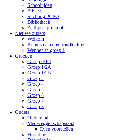
Schooltijden
Privacy
Stichting PCPO
Bibliotheek
Anti-pest protocol
Nieuwe ouders
Welkom
Kennismaken en rondleiding
Wennen in groep 1
Groepen
Groep 0/1C
Groep 1/2A
Groep 1/2B
Groep 3
Groep 4
Groep 5
Groep 6
Groep 7
Groep 8
Ouders
Ouderraad
Medezeggenschapsraad
Even voorstellen
Hoofdluis