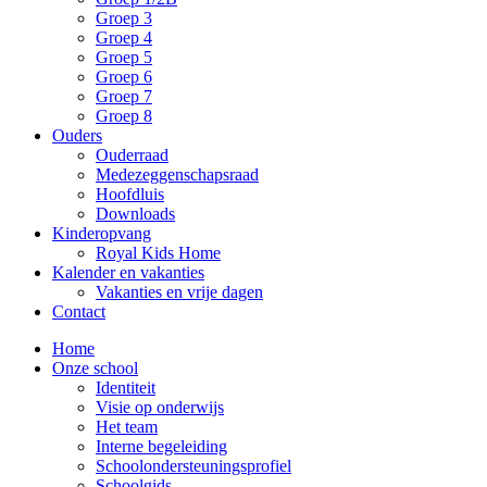
Groep 3
Groep 4
Groep 5
Groep 6
Groep 7
Groep 8
Ouders
Ouderraad
Medezeggenschapsraad
Hoofdluis
Downloads
Kinderopvang
Royal Kids Home
Kalender en vakanties
Vakanties en vrije dagen
Contact
Home
Onze school
Identiteit
Visie op onderwijs
Het team
Interne begeleiding
Schoolondersteuningsprofiel
Schoolgids