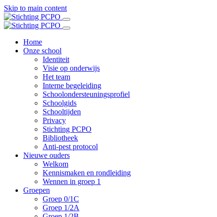
Skip to main content
Home
Onze school
Identiteit
Visie op onderwijs
Het team
Interne begeleiding
Schoolondersteuningsprofiel
Schoolgids
Schooltijden
Privacy
Stichting PCPO
Bibliotheek
Anti-pest protocol
Nieuwe ouders
Welkom
Kennismaken en rondleiding
Wennen in groep 1
Groepen
Groep 0/1C
Groep 1/2A
Groep 1/2B